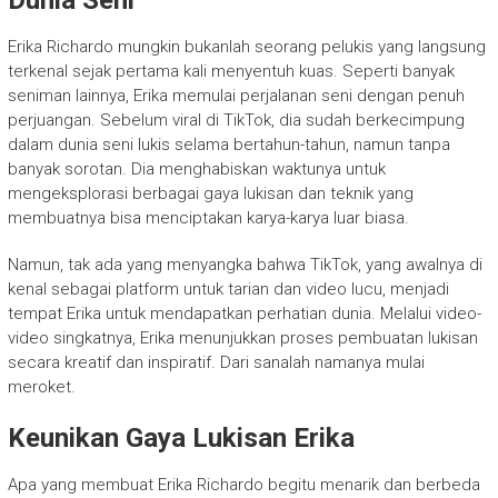
Erika Richardo mungkin bukanlah seorang pelukis yang langsung
terkenal sejak pertama kali menyentuh kuas. Seperti banyak
seniman lainnya, Erika memulai perjalanan seni dengan penuh
perjuangan. Sebelum viral di TikTok, dia sudah berkecimpung
dalam dunia seni lukis selama bertahun-tahun, namun tanpa
banyak sorotan. Dia menghabiskan waktunya untuk
mengeksplorasi berbagai gaya lukisan dan teknik yang
membuatnya bisa menciptakan karya-karya luar biasa.
Namun, tak ada yang menyangka bahwa TikTok, yang awalnya di
kenal sebagai platform untuk tarian dan video lucu, menjadi
tempat Erika untuk mendapatkan perhatian dunia. Melalui video-
video singkatnya, Erika menunjukkan proses pembuatan lukisan
secara kreatif dan inspiratif. Dari sanalah namanya mulai
meroket.
Keunikan Gaya Lukisan Erika
Apa yang membuat Erika Richardo begitu menarik dan berbeda