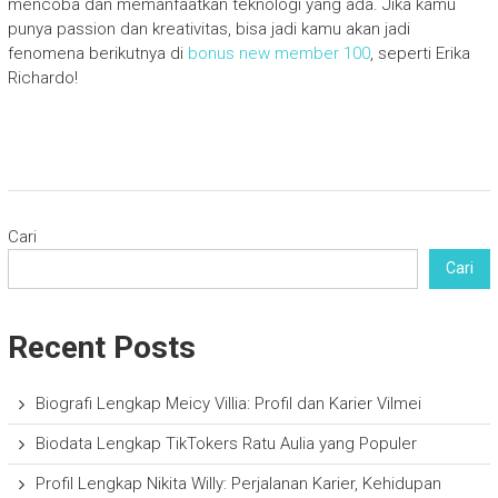
mencoba dan memanfaatkan teknologi yang ada. Jika kamu
punya passion dan kreativitas, bisa jadi kamu akan jadi
fenomena berikutnya di
bonus new member 100
, seperti Erika
Richardo!
Cari
Cari
Recent Posts
Biografi Lengkap Meicy Villia: Profil dan Karier Vilmei
Biodata Lengkap TikTokers Ratu Aulia yang Populer
Profil Lengkap Nikita Willy: Perjalanan Karier, Kehidupan