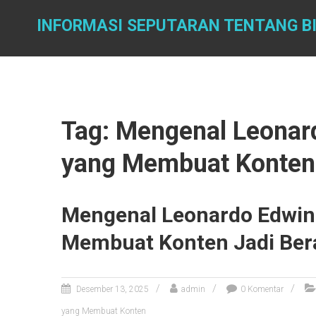
Skip
to
INFORMASI SEPUTARAN TENTANG BI
content
Tag: Mengenal Leonar
yang Membuat Konten
Mengenal Leonardo Edwin 
Membuat Konten Jadi Bera
Desember 13, 2025
admin
0 Komentar
yang Membuat Konten