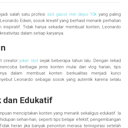
njadi salah satu profesi
slot gacor min depo 10k
yang paling
 Leonardo Edwin, sosok kreatif yang berhasil menarik perhatian
an inspiratif. Tidak hanya sekadar membuat konten, Leonardo
reativitas dalam setiap karyanya.
in
nt creator
joker slot
sejak beberapa tahun lalu. Dengan tekad
mencoba berbagai jenis konten mulai dari vlog harian, tips
tannya dalam membuat konten berkualitas menjadi kunci
yebut Leonardo sebagai sosok yang autentik karena selalu
 dan Edukatif
puan menciptakan konten yang menarik sekaligus edukatif. Ia
dupan sehari-hari, seperti tips belajar efektif, pengembangan
g. Tidak heran jika banyak penonton merasa terinspirasi setelah