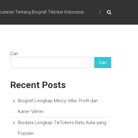
utaran Tentang Biografi Tiktoker Indonesia
Cari
Cari
Recent Posts
Biografi Lengkap Meicy Villia: Profil dan
Karier Vilmei
Biodata Lengkap TikTokers Ratu Aulia yang
Populer