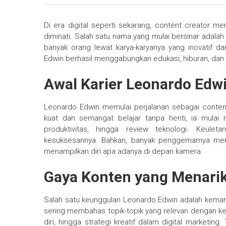
Di era digital seperti sekarang, content creator me
diminati. Salah satu nama yang mulai bersinar adalah
banyak orang lewat karya-karyanya yang inovatif d
Edwin berhasil menggabungkan edukasi, hiburan, dan k
Awal Karier Leonardo Edw
Leonardo Edwin memulai perjalanan sebagai conte
kuat dan semangat belajar tanpa henti, ia mulai 
produktivitas, hingga review teknologi. Keule
kesuksesannya. Bahkan, banyak penggemarnya men
menampilkan diri apa adanya di depan kamera.
Gaya Konten yang Menarik
Salah satu keunggulan Leonardo Edwin adalah kemam
sering membahas topik-topik yang relevan dengan kehi
diri, hingga strategi kreatif dalam digital marketin