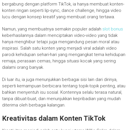
bergabung dengan platform TikTok, ia hanya membuat konten-
konten ringan seperti lip-sync, dance challenge, hingga video
lucu dengan konsep kreatif yang membuat orang tertawa.
Namun, yang membuatnya semakin populer adalah
slot bonus
keberhasilannya dalam menciptakan video-video yang tidak
hanya menghibur tetapi juga mengandung pesan moral atau
inspirasi. Salah satu konten yang menjadi viral adalah video
parodi kehidupan sehari-hari yang mengangkat tema kehidupan
remaja, perasaan cemas, hingga situasi kocak yang sering
dialami orang banyak.
Di luar itu, ia juga menunjukkan berbagai sisi lain dari dirinya,
seperti kemampuan berbicara tentang topik-topik penting, atau
bahkan menyentuh isu sosial. Kontennya selalu terasa natural,
tanpa dibuat-buat, dan menunjukkan kepribadian yang mudah
diterima oleh berbagai kalangan.
Kreativitas dalam Konten TikTok