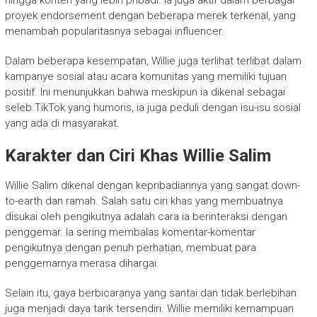
hingga konten yang lebih pribadi. Ia juga aktif dalam berbagai
proyek endorsement dengan beberapa merek terkenal, yang
menambah popularitasnya sebagai influencer.
Dalam beberapa kesempatan, Willie juga terlihat terlibat dalam
kampanye sosial atau acara komunitas yang memiliki tujuan
positif. Ini menunjukkan bahwa meskipun ia dikenal sebagai
seleb TikTok yang humoris, ia juga peduli dengan isu-isu sosial
yang ada di masyarakat.
Karakter dan Ciri Khas Willie Salim
Willie Salim dikenal dengan kepribadiannya yang sangat down-
to-earth dan ramah. Salah satu ciri khas yang membuatnya
disukai oleh pengikutnya adalah cara ia berinteraksi dengan
penggemar. Ia sering membalas komentar-komentar
pengikutnya dengan penuh perhatian, membuat para
penggemarnya merasa dihargai.
Selain itu, gaya berbicaranya yang santai dan tidak berlebihan
juga menjadi daya tarik tersendiri. Willie memiliki kemampuan