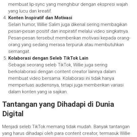
membuat lip-sync yang menghibur dengan ekspresi wajah
yang lucu dan kreatif.
Konten Inspiratif dan Motivasi
Selain humor, Willie Salim juga dikenal sering membagikan
pesan-pesan positif dan inspiratif melalui video singkatnya.
Pesan-pesan tersebut memberikan motivasi kepada orang-
orang yang sedang merasa terpuruk atau membutuhkan
semangat.
Kolaborasi dengan Seleb TikTok Lain
Sebagai seorang seleb TikTok, Willie juga sering
berkolaborasi dengan content creator lainnya dalam
membuat video bersama. Kolaborasi ini tidak hanya
memperluas audiensnya, tetapi juga memberikan variasi
dalam konten yang ia sajikan.
Tantangan yang Dihadapi di Dunia
Digital
Menjadi seleb TikTok memang tidak mudah. Banyak tantangan
yang harus dihadapi oleh para content creator, termasuk Willie