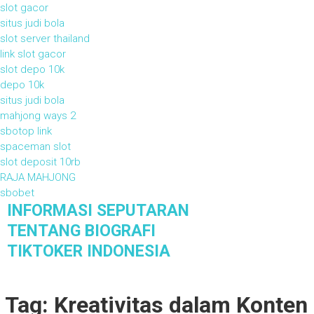
slot gacor
situs judi bola
slot server thailand
link slot gacor
slot depo 10k
depo 10k
situs judi bola
mahjong ways 2
sbotop link
spaceman slot
slot deposit 10rb
RAJA MAHJONG
sbobet
S
INFORMASI SEPUTARAN
k
TENTANG BIOGRAFI
i
TIKTOKER INDONESIA
p
t
Informasi Seputaran Tentang Biografi Tiktoker
Indonesia
o
Tag: Kreativitas dalam Konten
c