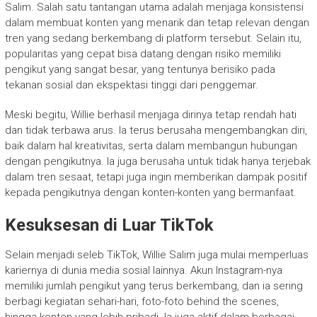
Salim. Salah satu tantangan utama adalah menjaga konsistensi
dalam membuat konten yang menarik dan tetap relevan dengan
tren yang sedang berkembang di platform tersebut. Selain itu,
popularitas yang cepat bisa datang dengan risiko memiliki
pengikut yang sangat besar, yang tentunya berisiko pada
tekanan sosial dan ekspektasi tinggi dari penggemar.
Meski begitu, Willie berhasil menjaga dirinya tetap rendah hati
dan tidak terbawa arus. Ia terus berusaha mengembangkan diri,
baik dalam hal kreativitas, serta dalam membangun hubungan
dengan pengikutnya. Ia juga berusaha untuk tidak hanya terjebak
dalam tren sesaat, tetapi juga ingin memberikan dampak positif
kepada pengikutnya dengan konten-konten yang bermanfaat.
Kesuksesan di Luar TikTok
Selain menjadi seleb TikTok, Willie Salim juga mulai memperluas
kariernya di dunia media sosial lainnya. Akun Instagram-nya
memiliki jumlah pengikut yang terus berkembang, dan ia sering
berbagi kegiatan sehari-hari, foto-foto behind the scenes,