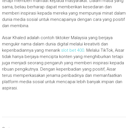
tetapi memberi manfaat kepada masyarakat. Dalam masa yang
sama, beliau berharap dapat memberikan kesedaran dan
memberi inspirasi kepada mereka yang mempunyai minat dalam
dunia media sosial untuk mencapainya dengan cara yang positif
dan membina.
Aisar Khaled adalah contoh tiktoker Malaysia yang berjaya
mengukir nama dalam dunia digital melalui kreativiti dan
keperibadiannya yang menarik
slot bet 400
. Melalui TikTok, Aisar
tidak hanya berjaya mencipta konten yang menghiburkan tetapi
juga menjadi seorang pengaruh yang memberi inspirasi kepada
ribuan pengikutnya. Dengan keperibadian yang positif, Aisar
terus memperkasakan jenama peribadinya dan memanfaatkan
platform media sosial untuk mencapai lebih banyak impian dan
aspirasi.