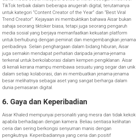
TikTok terbaik dalam beberapa anugerah digital, terutamanya
untuk kategori “Content Creator of the Year” dan “Best Viral
Trend Creator”. Kejayaan ini membuktikan bahawa Aisar bukan
sahaja seorang tiktoker biasa, tetapi juga seorang pengaruh
media sosial yang berjaya memanfaatkan kekuatan platform
untuk berhubung dengan peminat dan mengembangkan jenama
peribadinya. Selain penghargaan dalam bidang hiburan, Aisar
juga semakin mendapat perhatian daripada jenama-jenama
terkenal untuk berkolaborasi dalam kempen pengiklanan. Aisar
di kenali kerana mampu membawa sesuatu yang segar dan unik
dalam setiap kolaborasi, dan ini membuatkan jenama-jenama
besar melihatnya sebagai aset yang sangat berharga dalam
dunia pemasaran digital.
6. Gaya dan Keperibadian
Aisar Khaled mempunyai personaliti yang mesra dan tidak kekok
apabila berhadapan dengan kamera. Beliau sentiasa kelihatan
ceria dan sering berkongsi senyuman manis dengan
pengikutnya. Keperibadiannya yang ceria dan positif