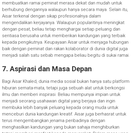
membuatkan ramai peminat merasa dekat dan mudah untuk
berhubung dengannya walaupun hanya secara maya. Selain itu,
Aisar terkenal dengan sikap profesionalnya dalam
mengendalikan kerjayanya. Walaupun popularitinya meningkat
dengan pesat, beliau tetap menghargai setiap peluang dan
sentiasa berusaha untuk memberikan kandungan yang terbaik
kepada pengikutnya. Keupayaan Aisar untuk menjaga hubungan
baik dengan peminat dan rakan kolaborator di dunia digital juga
menjadi salah satu sebab mengapa beliau begitu di sukai ramai.
7. Aspirasi dan Masa Depan
Bagi Aisar Khaled, dunia media sosial bukan hanya satu platform
hiburan semata-mata, tetapi juga sebuah alat untuk berkongsi
ilmu dan memberi inspirasi. Beliau mempunyai impian untuk
menjadi seorang usahawan digital yang berjaya dan ingin
membuka lebih banyak peluang kepada orang muda untuk
menceburi dunia kandungan kreatif. Aisar juga berhasrat untuk
terus mengembangkan jenama peribadinya dengan
menghasilkan kandungan yang bukan sahaja menghiburkan