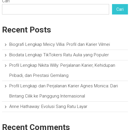
Cari
Cari
Recent Posts
Biografi Lengkap Meicy Villia: Profil dan Karier Vilmei
Biodata Lengkap TikTokers Ratu Aulia yang Populer
Profil Lengkap Nikita Willy: Perjalanan Karier, Kehidupan
Pribadi, dan Prestasi Gemilang
Profil Lengkap dan Perjalanan Karier Agnes Monica: Dari
Bintang Cilik ke Panggung Internasional
Anne Hathaway: Evolusi Sang Ratu Layar
Recent Comments