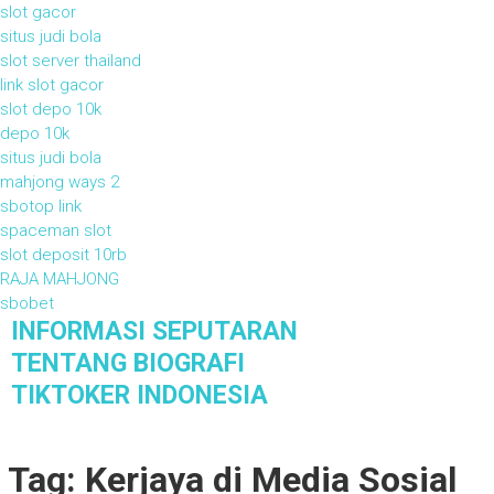
slot gacor
situs judi bola
slot server thailand
link slot gacor
slot depo 10k
depo 10k
situs judi bola
mahjong ways 2
sbotop link
spaceman slot
slot deposit 10rb
RAJA MAHJONG
sbobet
S
INFORMASI SEPUTARAN
k
TENTANG BIOGRAFI
i
TIKTOKER INDONESIA
p
t
Informasi Seputaran Tentang Biografi Tiktoker
Indonesia
o
Tag: Kerjaya di Media Sosial
c