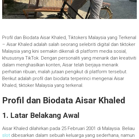
Profil dan Biodata Aisar Khaled, Tiktokers Malaysia yang Terkenal
– Aisar Khaled adalah salah seorang selebriti digital dan tiktoker
Malaysia yang kini semakin dikenali di platform media sosial,
khususnya TikTok. Dengan personaliti yang menarik dan kreativiti
dalam menghasilkan konten, Aisar telah berjaya menarik
perhatian ribuan, malah jutaan pengikut di platform tersebut.
Berikut adalah profil dan biodata terperinci mengenai Aisar
Khaled, tiktoker Malaysia yang terkenal.
Profil dan Biodata Aisar Khaled
1. Latar Belakang Awal
Aisar Khaled dilahirkan pada 25 Februari 2001 di Malaysia. Beliau
slot
dibesarkan dalam sebuah keluarga yang sederhana, namun