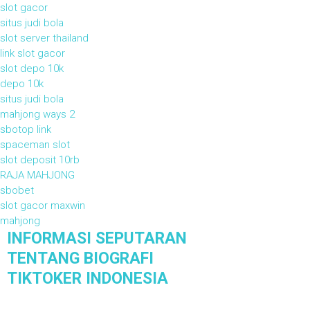
slot gacor
situs judi bola
slot server thailand
link slot gacor
slot depo 10k
depo 10k
situs judi bola
mahjong ways 2
sbotop link
spaceman slot
slot deposit 10rb
RAJA MAHJONG
sbobet
slot gacor maxwin
mahjong
S
INFORMASI SEPUTARAN
k
TENTANG BIOGRAFI
i
TIKTOKER INDONESIA
p
t
Informasi Seputaran Tentang Biografi Tiktoker