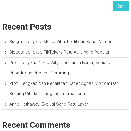
Cari
Recent Posts
Biografi Lengkap Meicy Villia: Profil dan Karier Vilmei
Biodata Lengkap TikTokers Ratu Aulia yang Populer
Profil Lengkap Nikita Willy: Perjalanan Karier, Kehidupan
Pribadi, dan Prestasi Gemilang
Profil Lengkap dan Perjalanan Karier Agnes Monica: Dari
Bintang Cilik ke Panggung Internasional
Anne Hathaway: Evolusi Sang Ratu Layar
Recent Comments