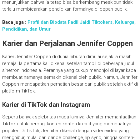
menunjukkan bahwa ia tetap bisa berkembang meskipun tidak
terlalu membicarakan pendidikan formalnya di depan publik.
Baca juga :
Profil dan Biodata Fadil Jaidi Tiktokers, Keluarga,
Pendidikan, dan Umur
Karier dan Perjalanan Jennifer Coppen
Karier Jennifer Coppen di dunia hiburan dimulai sejak ia masih
remaja. Ia pertama kali dikenal setelah tampil di beberapa judul
sinetron Indonesia. Perannya yang cukup menonjol di layar kaca
membuat namanya semakin dikenal oleh publik. Namun, Jennifer
Coppen mendapatkan perhatian besar dari publik setelah aktif di
platform TikTok.
Karier di TikTok dan Instagram
Seperti banyak selebritas muda lainnya, Jennifer memanfaatkan
TikTok untuk berbagi konten-konten kreatif yang membuatnya
populer. Di TikTok, Jennifer dikenal dengan video-video yang
menghibur, mulai dari dance challenge, lip sync, hingga konten-