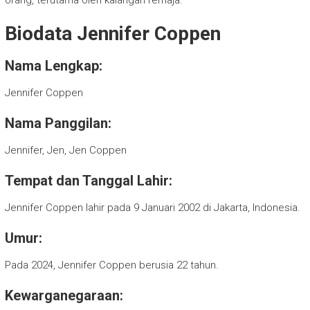
orang, terutama oleh kalangan remaja.
Biodata Jennifer Coppen
Nama Lengkap:
Jennifer Coppen
Nama Panggilan:
Jennifer, Jen, Jen Coppen
Tempat dan Tanggal Lahir:
Jennifer Coppen lahir pada 9 Januari 2002 di Jakarta, Indonesia.
Umur:
Pada 2024, Jennifer Coppen berusia 22 tahun.
Kewarganegaraan: