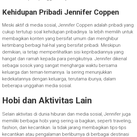
Kehidupan Pribadi Jennifer Coppen
Meski aktif di media sosial, Jennifer Coppen adalah pribadi yang
cukup tertutup soal kehidupan pribadinya. Ia lebih memilih untuk
membagikan konten yang bersifat umum dan menghibur
ketimbang berbagi hal-hal yang bersifat pribadi. Meskipun
demikian, ia tetap memperlihatkan sisi kepribadiannya yang
hangat dan ramah kepada para pengikutnya. Jennifer dikenal
sebagai sosok yang sangat menghargai waktu bersama
keluarga dan teman-temannya. Ia sering menunjukkan
kedekatannya dengan keluarga, terutama ibunya, dalam
beberapa unggahan media sosial.
Hobi dan Aktivitas Lain
Selain aktivitas di dunia hiburan dan media sosial, Jennifer juga
memiliki berbagai hobi yang sering ia bagikan, seperti traveling,
fashion, dan kecantikan. Ia tidak jarang membagikan tips-tips
kecantikan atau pengalaman berliburnya di berbagai destinasi