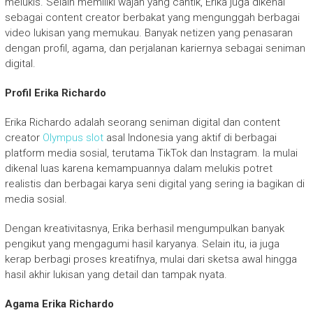
melukis. Selain memiliki wajah yang cantik, Erika juga dikenal
sebagai content creator berbakat yang mengunggah berbagai
video lukisan yang memukau. Banyak netizen yang penasaran
dengan profil, agama, dan perjalanan kariernya sebagai seniman
digital.
Profil Erika Richardo
Erika Richardo adalah seorang seniman digital dan content
creator
Olympus slot
asal Indonesia yang aktif di berbagai
platform media sosial, terutama TikTok dan Instagram. Ia mulai
dikenal luas karena kemampuannya dalam melukis potret
realistis dan berbagai karya seni digital yang sering ia bagikan di
media sosial.
Dengan kreativitasnya, Erika berhasil mengumpulkan banyak
pengikut yang mengagumi hasil karyanya. Selain itu, ia juga
kerap berbagi proses kreatifnya, mulai dari sketsa awal hingga
hasil akhir lukisan yang detail dan tampak nyata.
Agama Erika Richardo