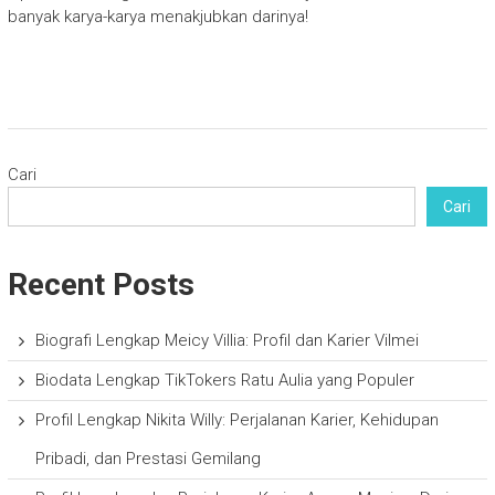
banyak karya-karya menakjubkan darinya!
Cari
Cari
Recent Posts
Biografi Lengkap Meicy Villia: Profil dan Karier Vilmei
Biodata Lengkap TikTokers Ratu Aulia yang Populer
Profil Lengkap Nikita Willy: Perjalanan Karier, Kehidupan
Pribadi, dan Prestasi Gemilang