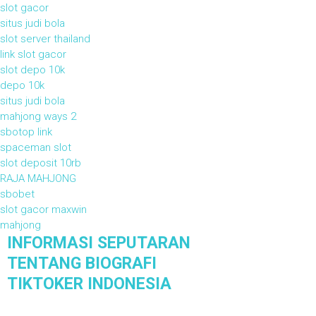
slot gacor
situs judi bola
slot server thailand
link slot gacor
slot depo 10k
depo 10k
situs judi bola
mahjong ways 2
sbotop link
spaceman slot
slot deposit 10rb
RAJA MAHJONG
sbobet
slot gacor maxwin
mahjong
S
INFORMASI SEPUTARAN
k
TENTANG BIOGRAFI
i
TIKTOKER INDONESIA
p
t
Informasi Seputaran Tentang Biografi Tiktoker