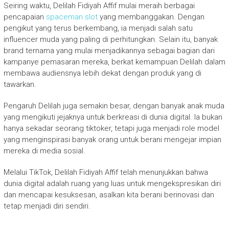
Seiring waktu, Delilah Fidiyah Affif mulai meraih berbagai
pencapaian
spaceman slot
yang membanggakan. Dengan
pengikut yang terus berkembang, ia menjadi salah satu
influencer muda yang paling di perhitungkan. Selain itu, banyak
brand ternama yang mulai menjadikannya sebagai bagian dari
kampanye pemasaran mereka, berkat kemampuan Delilah dalam
membawa audiensnya lebih dekat dengan produk yang di
tawarkan.
Pengaruh Delilah juga semakin besar, dengan banyak anak muda
yang mengikuti jejaknya untuk berkreasi di dunia digital. Ia bukan
hanya sekadar seorang tiktoker, tetapi juga menjadi role model
yang menginspirasi banyak orang untuk berani mengejar impian
mereka di media sosial.
Melalui TikTok, Delilah Fidiyah Affif telah menunjukkan bahwa
dunia digital adalah ruang yang luas untuk mengekspresikan diri
dan mencapai kesuksesan, asalkan kita berani berinovasi dan
tetap menjadi diri sendiri.