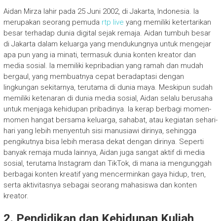
Aidan Mirza lahir pada 25 Juni 2002, di Jakarta, Indonesia. Ia
merupakan seorang pemuda
rtp live
yang memiliki ketertarikan
besar terhadap dunia digital sejak remaja. Aidan tumbuh besar
di Jakarta dalam keluarga yang mendukungnya untuk mengejar
apa pun yang ia minati, termasuk dunia konten kreator dan
media sosial. Ia memiliki kepribadian yang ramah dan mudah
bergaul, yang membuatnya cepat beradaptasi dengan
lingkungan sekitarnya, terutama di dunia maya. Meskipun sudah
memiliki ketenaran di dunia media sosial, Aidan selalu berusaha
untuk menjaga kehidupan pribadinya. Ia kerap berbagi momen-
momen hangat bersama keluarga, sahabat, atau kegiatan sehari-
hari yang lebih menyentuh sisi manusiawi dirinya, sehingga
pengikutnya bisa lebih merasa dekat dengan dirinya. Seperti
banyak remaja muda lainnya, Aidan juga sangat aktif di media
sosial, terutama Instagram dan TikTok, di mana ia mengunggah
berbagai konten kreatif yang mencerminkan gaya hidup, tren,
serta aktivitasnya sebagai seorang mahasiswa dan konten
kreator.
2.
Pendidikan dan Kehidupan Kuliah