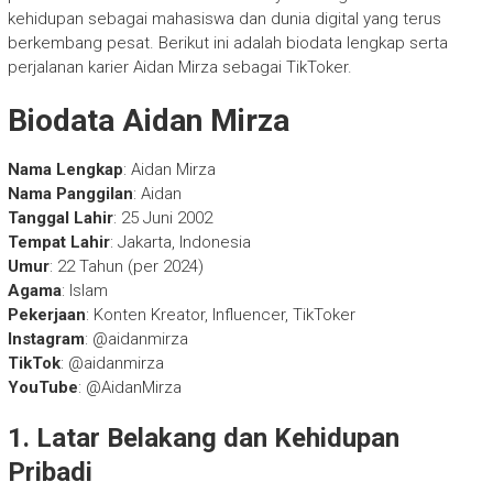
kehidupan sebagai mahasiswa dan dunia digital yang terus
berkembang pesat. Berikut ini adalah biodata lengkap serta
perjalanan karier Aidan Mirza sebagai TikToker.
Biodata Aidan Mirza
Nama Lengkap
: Aidan Mirza
Nama Panggilan
: Aidan
Tanggal Lahir
: 25 Juni 2002
Tempat Lahir
: Jakarta, Indonesia
Umur
: 22 Tahun (per 2024)
Agama
: Islam
Pekerjaan
: Konten Kreator, Influencer, TikToker
Instagram
: @aidanmirza
TikTok
: @aidanmirza
YouTube
: @AidanMirza
1.
Latar Belakang dan Kehidupan
Pribadi