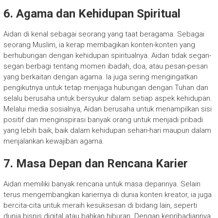
6.
Agama dan Kehidupan Spiritual
Aidan di kenal sebagai seorang yang taat beragama. Sebagai
seorang Muslim, ia kerap membagikan konten-konten yang
berhubungan dengan kehidupan spiritualnya. Aidan tidak segan-
segan berbagi tentang momen ibadah, doa, atau pesan-pesan
yang berkaitan dengan agama. Ia juga sering mengingatkan
pengikutnya untuk tetap menjaga hubungan dengan Tuhan dan
selalu berusaha untuk bersyukur dalam setiap aspek kehidupan.
Melalui media sosialnya, Aidan berusaha untuk menampilkan sisi
positif dan menginspirasi banyak orang untuk menjadi pribadi
yang lebih baik, baik dalam kehidupan sehari-hari maupun dalam
menjalankan kewajiban agama.
7.
Masa Depan dan Rencana Karier
Aidan memiliki banyak rencana untuk masa depannya. Selain
terus mengembangkan kariernya di dunia konten kreator, ia juga
bercita-cita untuk meraih kesuksesan di bidang lain, seperti
dunia bisnis digital atau bahkan hiburan. Dengan kepribadiannya