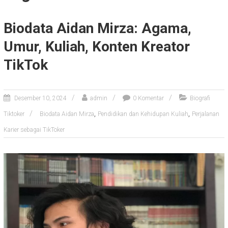
o
n
t
Biodata Aidan Mirza: Agama,
e
Umur, Kuliah, Konten Kreator
n
t
TikTok
Desember 10, 2024
admin
0 Komentar
Biografi
,
,
Tiktoker
Biodata Aidan Mirza
Pendidikan dan Kehidupan Kuliah
Perjalanan
Karier sebagai TikToker