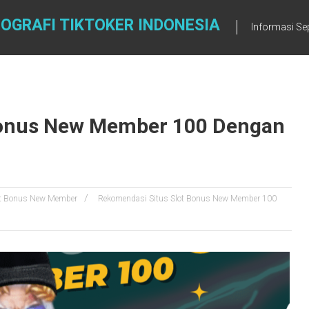
OGRAFI TIKTOKER INDONESIA
Informasi Sep
Bonus New Member 100 Dengan
ot Bonus New Member
Rekomendasi Situs Slot Bonus New Member 100