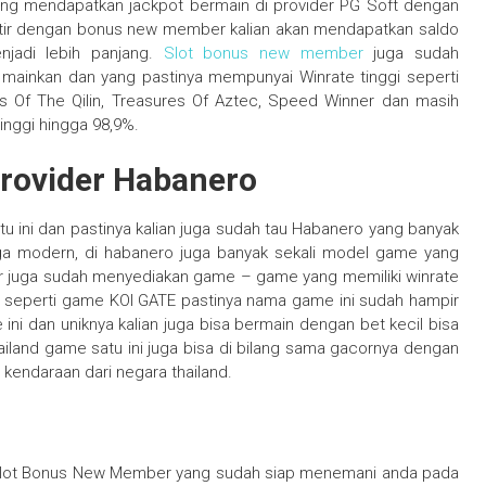
yang mendapatkan jackpot bermain di provider PG Soft dengan
awatir dengan bonus new member kalian akan mendapatkan saldo
jadi lebih panjang.
Slot bonus new member
juga sudah
ainkan dan yang pastinya mempunyai Winrate tinggi seperti
 Of The Qilin, Treasures Of Aztec, Speed Winner dan masih
nggi hingga 98,9%.
rovider Habanero
u ini dan pastinya kalian juga sudah tau Habanero yang banyak
a modern, di habanero juga banyak sekali model game yang
 juga sudah menyediakan game – game yang memiliki winrate
, seperti game KOI GATE pastinya nama game ini sudah hampir
ni dan uniknya kalian juga bisa bermain dengan bet kecil bisa
iland game satu ini juga bisa di bilang sama gacornya dengan
kendaraan dari negara thailand.
ri Slot Bonus New Member yang sudah siap menemani anda pada