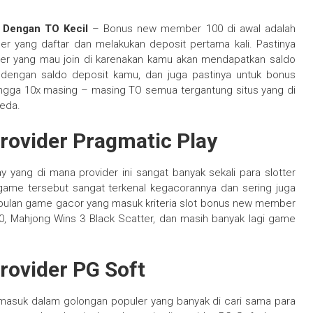
 Dengan TO Kecil
– Bonus new member 100 di awal adalah
er yang daftar dan melakukan deposit pertama kali. Pastinya
ter yang mau join di karenakan kamu akan mendapatkan saldo
dengan saldo deposit kamu, dan juga pastinya untuk bonus
 hingga 10x masing – masing TO semua tergantung situs yang di
beda.
ovider Pragmatic Play
y yang di mana provider ini sangat banyak sekali para slotter
game tersebut sangat terkenal kegacorannya dan sering juga
pulan game gacor yang masuk kriteria slot bonus new member
, Mahjong Wins 3 Black Scatter, dan masih banyak lagi game
ovider PG Soft
h masuk dalam golongan populer yang banyak di cari sama para