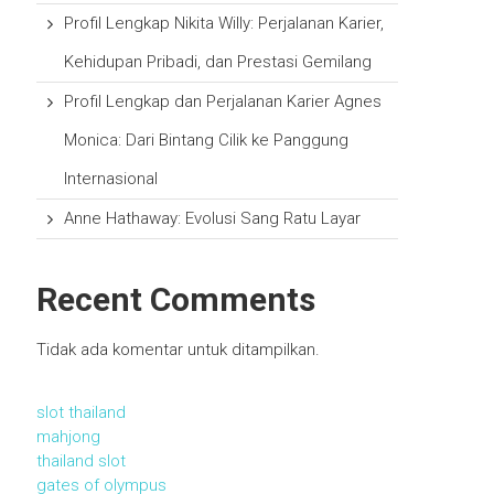
Profil Lengkap Nikita Willy: Perjalanan Karier,
Kehidupan Pribadi, dan Prestasi Gemilang
Profil Lengkap dan Perjalanan Karier Agnes
Monica: Dari Bintang Cilik ke Panggung
Internasional
Anne Hathaway: Evolusi Sang Ratu Layar
Recent Comments
Tidak ada komentar untuk ditampilkan.
slot thailand
mahjong
thailand slot
gates of olympus