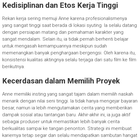
Kedisiplinan dan Etos Kerja Tinggi
Rekan kerja sering memuji Anne karena profesionalismenya
yang sangat tinggi saat berada di lokasi syuting. Ia selalu datang
dengan persiapan matang dan pemahaman karakter yang
sangat mendalam. Selain itu, ia tidak pernah berhenti belajar
untuk mengasah kemampuannya meskipun sudah
memenangkan banyak penghargaan bergengsi. Oleh karena itu,
konsistensi kualitas aktingnya selalu terjaga dari satu film ke film
berikutnya.
Kecerdasan dalam Memilih Proyek
Anne memiliki insting yang sangat tajam dalam memilih naskah
menarik dengan nilai seni tinggi. Ia tidak hanya mengejar bayaran
besar, namun ia lebih mengutamakan cerita yang memberikan
dampak sosial atau tantangan baru. Akhir-akhir ini, ia juga aktif
sebagai produser untuk memastikan lebih banyak cerita
berkualitas sampai ke tangan penonton. Strategi ini membuat
kariernya tetap segar dan selalu mendapatkan sambutan hangat