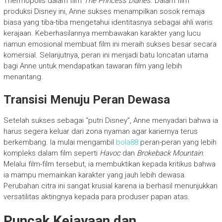
Thermopolis dalam film
The Princess Diaries
. Dalam film
produksi Disney ini, Anne sukses menampilkan sosok remaja
biasa yang tiba-tiba mengetahui identitasnya sebagai ahli waris
kerajaan. Keberhasilannya membawakan karakter yang lucu
namun emosional membuat film ini meraih sukses besar secara
komersial. Selanjutnya, peran ini menjadi batu loncatan utama
bagi Anne untuk mendapatkan tawaran film yang lebih
menantang.
Transisi Menuju Peran Dewasa
Setelah sukses sebagai “putri Disney”, Anne menyadari bahwa ia
harus segera keluar dari zona nyaman agar kariernya terus
berkembang. Ia mulai mengambil
bola88
peran-peran yang lebih
kompleks dalam film seperti
Havoc
dan
Brokeback Mountain
.
Melalui film-film tersebut, ia membuktikan kepada kritikus bahwa
ia mampu memainkan karakter yang jauh lebih dewasa.
Perubahan citra ini sangat krusial karena ia berhasil menunjukkan
versatilitas aktingnya kepada para produser papan atas.
Puncak Kejayaan dan